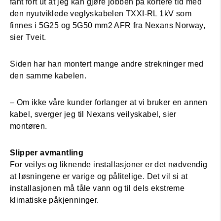
fant fort ut at jeg kan gjøre jobben på kortere tid med
den nyutviklede veglyskabelen TXXI-RL 1kV som
finnes i 5G25 og 5G50 mm2 AFR fra Nexans Norway,
sier Tveit.
Siden har han montert mange andre strekninger med
den samme kabelen.
– Om ikke våre kunder forlanger at vi bruker en annen
kabel, sverger jeg til Nexans veilyskabel, sier
montøren.
Slipper avmantling
For veilys og liknende installasjoner er det nødvendig
at løsningene er varige og pålitelige. Det vil si at
installasjonen må tåle vann og til dels ekstreme
klimatiske påkjenninger.