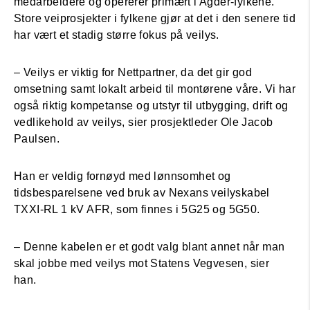
medarbeidere og opererer primært i Agder-fylkene.
Store veiprosjekter i fylkene gjør at det i den senere tid
har vært et stadig større fokus på veilys.
– Veilys er viktig for Nettpartner, da det gir god
omsetning samt lokalt arbeid til montørene våre. Vi har
også riktig kompetanse og utstyr til utbygging, drift og
vedlikehold av veilys, sier prosjektleder Ole Jacob
Paulsen.
Han er veldig fornøyd med lønnsomhet og
tidsbesparelsene ved bruk av Nexans veilyskabel
TXXI-RL 1 kV AFR, som finnes i 5G25 og 5G50.
– Denne kabelen er et godt valg blant annet når man
skal jobbe med veilys mot Statens Vegvesen, sier
han.