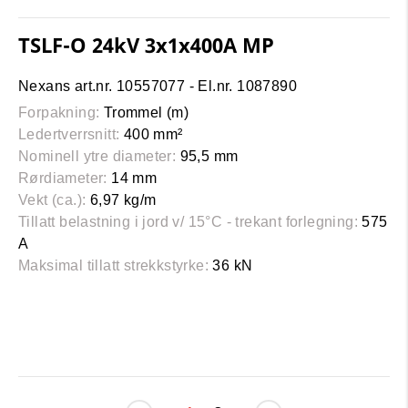
TSLF-O 24kV 3x1x400A MP
Nexans art.nr. 10557077 - El.nr. 1087890
Forpakning:
Trommel (m)
Ledertverrsnitt:
400 mm²
Nominell ytre diameter:
95,5 mm
Rørdiameter:
14 mm
Vekt (ca.):
6,97 kg/m
Tillatt belastning i jord v/ 15°C - trekant forlegning:
575
A
Maksimal tillatt strekkstyrke:
36 kN