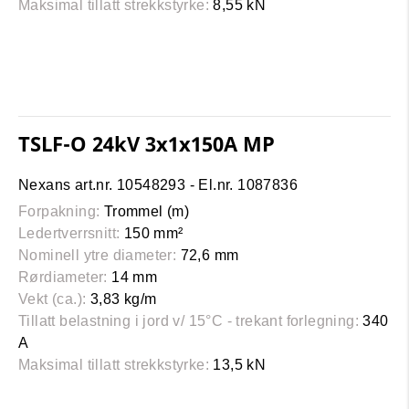
Maksimal tillatt strekkstyrke:
8,55 kN
TSLF-O 24kV 3x1x150A MP
Nexans art.nr. 10548293 - El.nr. 1087836
Forpakning:
Trommel (m)
Ledertverrsnitt:
150 mm²
Nominell ytre diameter:
72,6 mm
Rørdiameter:
14 mm
Vekt (ca.):
3,83 kg/m
Tillatt belastning i jord v/ 15°C - trekant forlegning:
340
A
Maksimal tillatt strekkstyrke:
13,5 kN