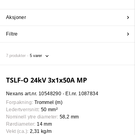
Aksjoner
Filtre
7
produkter
TSLF-O 24kV 3x1x50A MP
Nexans art.nr. 10548290 - El.nr. 1087834
Forpakning:
Trommel (m)
Ledertverrsnitt:
50 mm²
Nominell ytre diameter:
58,2 mm
Rørdiameter:
14 mm
Vekt (ca.):
2,31 kg/m