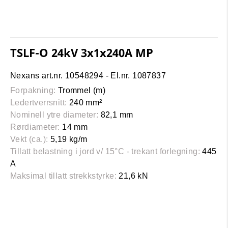
TSLF-O 24kV 3x1x240A MP
Nexans art.nr. 10548294 - El.nr. 1087837
Forpakning:
Trommel (m)
Ledertverrsnitt:
240 mm²
Nominell ytre diameter:
82,1 mm
Rørdiameter:
14 mm
Vekt (ca.):
5,19 kg/m
Tillatt belastning i jord v/ 15°C - trekant forlegning:
445
A
Maksimal tillatt strekkstyrke:
21,6 kN