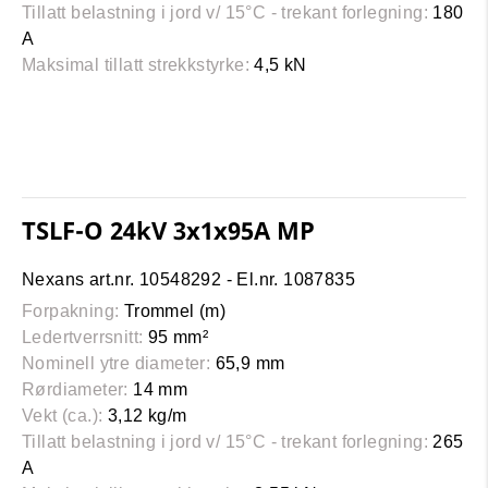
Tillatt belastning i jord v/ 15°C - trekant forlegning:
180
A
Maksimal tillatt strekkstyrke:
4,5 kN
TSLF-O 24kV 3x1x95A MP
Nexans art.nr. 10548292 - El.nr. 1087835
Forpakning:
Trommel (m)
Ledertverrsnitt:
95 mm²
Nominell ytre diameter:
65,9 mm
Rørdiameter:
14 mm
Vekt (ca.):
3,12 kg/m
Tillatt belastning i jord v/ 15°C - trekant forlegning:
265
A