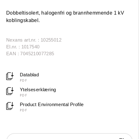
Dobbeltisolert, halogenfri og brannhemmende 1 kV
koblingskabel.
Nexans art.nr. : 10255012
El.nr. : 1017540
EAN : 7045210077285
Datablad
PDF
Ytelseserklæring
PDF
Product Environmental Profile
PDF