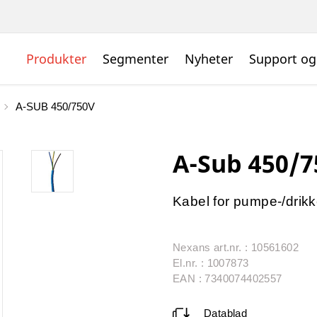
Produkter
Segmenter
Nyheter
Support og
A-SUB 450/750V
A-Sub 450/7
Kabel for pumpe-/drik
Nexans art.nr. : 10561602
El.nr. : 1007873
EAN : 7340074402557
Datablad