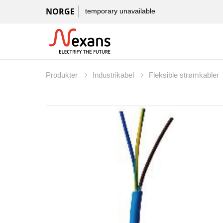
NORGE
temporary unavailable
Produkter
Industrikabel
Fleksible strømkabler