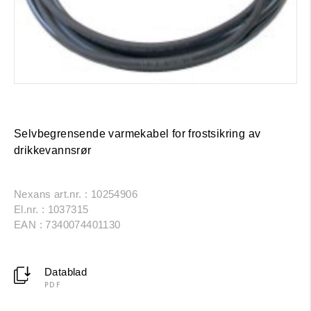
Selvbegrensende varmekabel for frostsikring av
drikkevannsrør
Nexans art.nr. : 10254906
El.nr. : 1037315
EAN : 7340074401130
Datablad
PDF