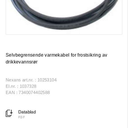
Selvbegrensende varmekabel for frostsikring av
drikkevannsrør
Nexans art.nr. : 10253104
El.nr. : 1037328
EAN : 7340074402588
Datablad
PDF