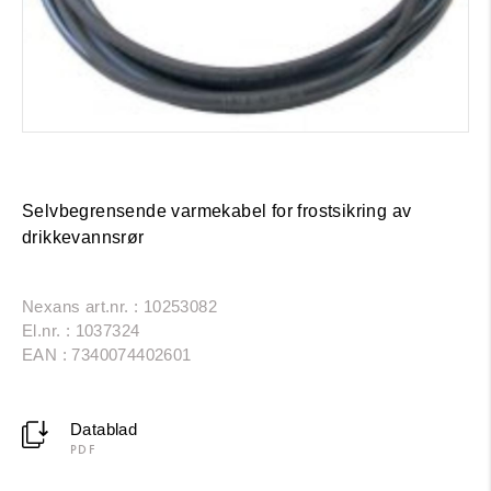
Selvbegrensende varmekabel for frostsikring av
drikkevannsrør
Nexans art.nr. : 10253082
El.nr. : 1037324
EAN : 7340074402601
Datablad
PDF