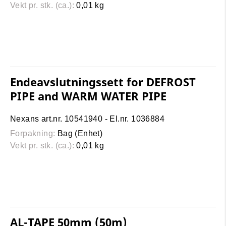
Vekt pr. stk. (ca.):
0,01 kg
Endeavslutningssett for DEFROST
PIPE and WARM WATER PIPE
Nexans art.nr. 10541940 - El.nr. 1036884
Forpakning:
Bag (Enhet)
Vekt pr. stk. (ca.):
0,01 kg
AL-TAPE 50mm (50m)