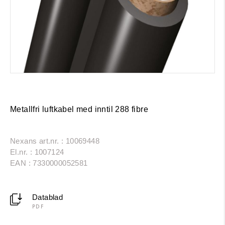
Metallfri luftkabel med inntil 288 fibre
Nexans art.nr. : 10069448
El.nr. : 1007124
EAN : 7330000052581
Datablad
PDF