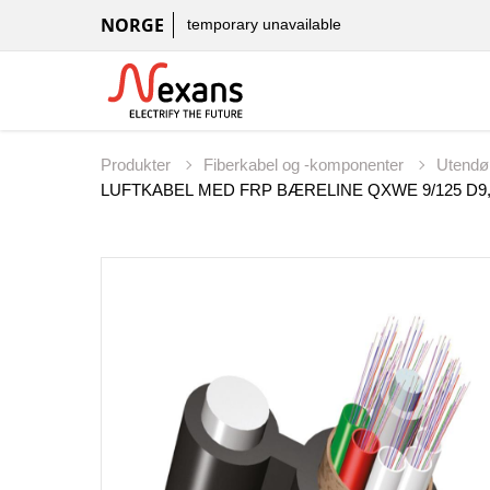
NORGE
temporary unavailable
Produkter
Fiberkabel og -komponenter
Utendø