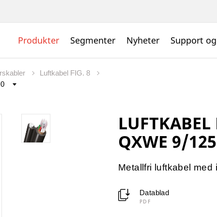
Produkter
Segmenter
Nyheter
Support og
rskabler
Luftkabel FIG. 8
LUFTKABEL
QXWE 9/125
Metallfri luftkabel med i
Datablad
PDF