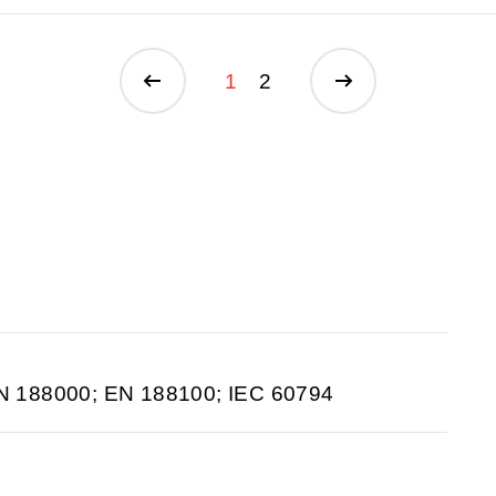
1
2
N 188000; EN 188100; IEC 60794