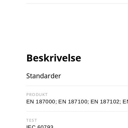
Beskrivelse
Standarder
PRODUKT
EN 187000; EN 187100; EN 187102; E
TEST
IEC 60793