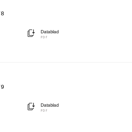
78
Datablad
PDF
79
Datablad
PDF