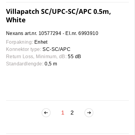
Villapatch SC/UPC-SC/APC 0.5m,
White
Nexans art.nr. 10577294 - El.nr. 6993910
Forpakning:
Enhet
Konnektor type:
SC-SC/APC
Return Loss, Minimum, dB:
55 dB
Standardlengde:
0,5 m
1
2