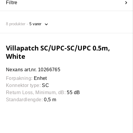
Filtre
8
produkter
Villapatch SC/UPC-SC/UPC 0.5m,
White
Nexans art.nr. 10266765
Forpakning:
Enhet
Konnektor type:
SC
Return Loss, Minimum, dB:
55 dB
Standardlengde:
0,5 m