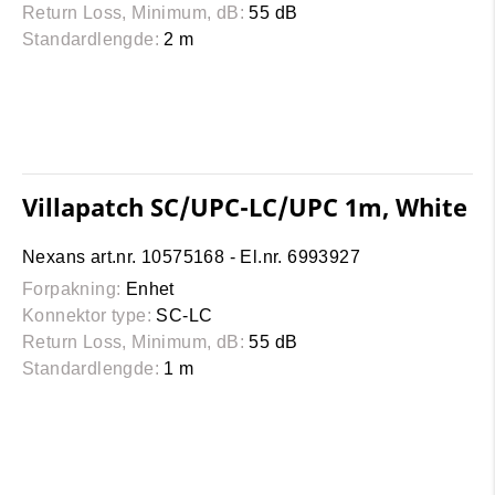
Return Loss, Minimum, dB:
55 dB
Standardlengde:
2 m
Villapatch SC/UPC-LC/UPC 1m, White
Nexans art.nr. 10575168 - El.nr. 6993927
Forpakning:
Enhet
Konnektor type:
SC-LC
Return Loss, Minimum, dB:
55 dB
Standardlengde:
1 m