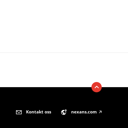
Kontakt oss
nexans.com
🡥