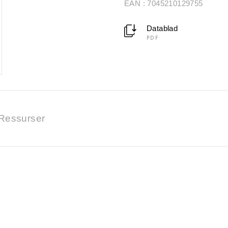
EAN : 7045210129755
Datablad
PDF
Ressurser