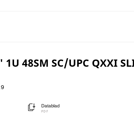
" 1U 48SM SC/UPC QXXI SL
29
Datablad
PDF