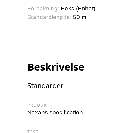
Forpakning:
Boks (Enhet)
Standardlengde:
50 m
Beskrivelse
Standarder
PRODUKT
Nexans specification
TEST