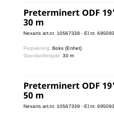
Preterminert ODF 19
30 m
Nexans art.nr. 10567338 - El.nr. 69509
Forpakning:
Boks (Enhet)
Standardlengde:
30 m
Preterminert ODF 19
50 m
Nexans art.nr. 10567339 - El.nr. 69509