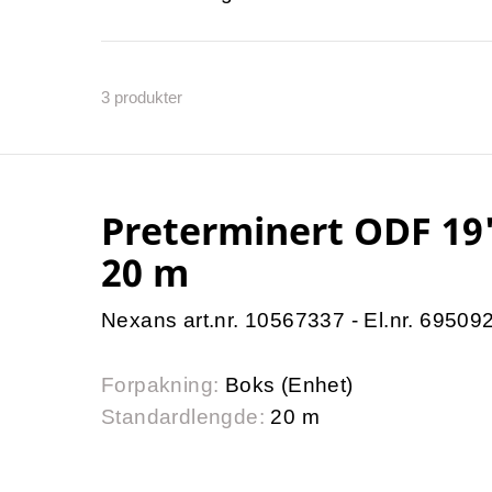
3
produkter
Preterminert ODF 19
20 m
Nexans art.nr. 10567337 - El.nr. 69509
Forpakning:
Boks (Enhet)
Standardlengde:
20 m