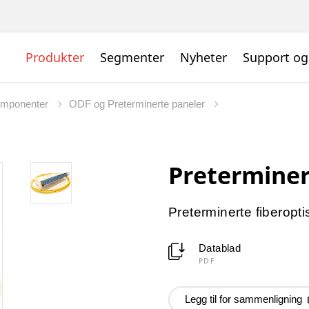
Produkter
Segmenter
Nyheter
Support og
omponenter
ODF og Preterminerte paneler
Preterminer
Preterminerte fiberopti
Datablad
PDF
Legg til for sammenligning