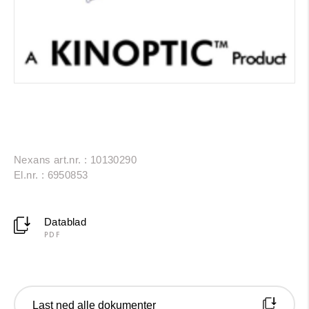
Nexans art.nr. : 10130290
El.nr. : 6950853
Datablad
PDF
Last ned alle dokumenter