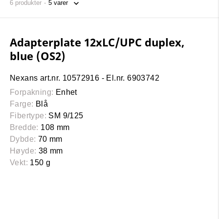
6
produkter
Adapterplate 12xLC/UPC duplex,
blue (OS2)
Nexans art.nr. 10572916 - El.nr. 6903742
Forpakning:
Enhet
Farge:
Blå
Fibertype:
SM 9/125
Bredde:
108 mm
Dybde:
70 mm
Høyde:
38 mm
Vekt:
150 g