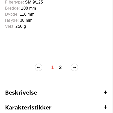
Fibertype:
SM 9/125
Bredde:
108 mm
Dybde:
116 mm
Høyde:
38 mm
Vekt:
250 g
1
2
Beskrivelse
Karakteristikker