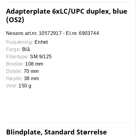
Adapterplate 6xLC/UPC duplex, blue
(OS2)
Nexans art.nr. 10572917 - El.nr. 6903744
Forpakning:
Enhet
Farge:
Blå
Fibertype:
SM 9/125
Bredde:
108 mm
Dybde:
70 mm
Høyde:
38 mm
Vekt:
150 g
Blindplate, Standard Størrelse