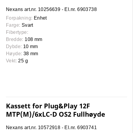
Nexans art.nr. 10256639 - El.nr. 6903738
Forpakning:
Enhet
Farge:
Svart
Fibertype:
Bredde:
108 mm
Dybde:
10 mm
Høyde:
38 mm
Vekt:
25 g
Kassett for Plug&Play 12F
MTP(M)/6xLC-D OS2 Fullhøyde
Nexans art.nr. 10572918 - El.nr. 6903741