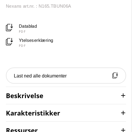
Nexans art.nr. : N165.TBUN06A
Datablad
PDF
Ytelseserklæring
PDF
Last ned alle dokumenter
Beskrivelse
Karakteristikker
Ressurser