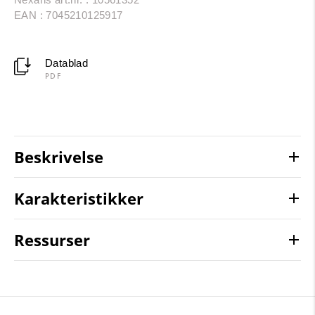
EAN : 7045210125917
Datablad
PDF
Beskrivelse
Karakteristikker
Ressurser