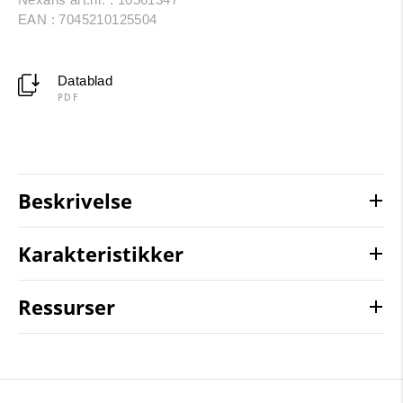
EAN : 7045210125504
Datablad
PDF
Beskrivelse
Karakteristikker
Ressurser