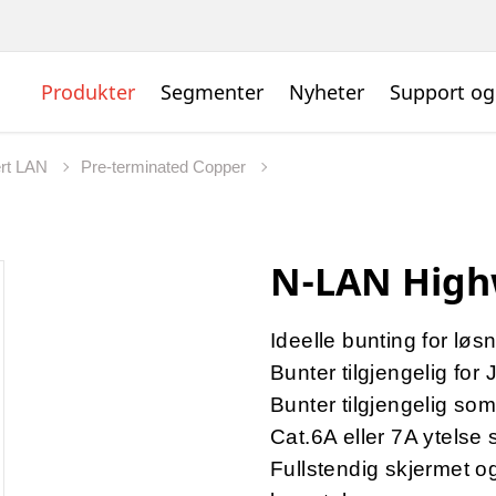
Produkter
Segmenter
Nyheter
Support og
ert LAN
Pre-terminated Copper
N-LAN High
Ideelle bunting for lø
Bunter tilgjengelig for
Bunter tilgjengelig som
Cat.6A eller 7A ytelse 
Fullstendig skjermet o