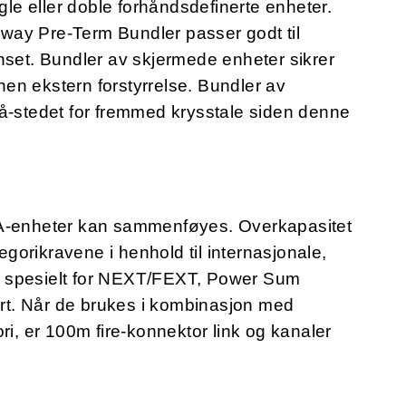
e eller doble forhåndsdefinerte enheter.
way Pre-Term Bundler passer godt til
nset. Bundler av skjermede enheter sikrer
en ekstern forstyrrelse. Bundler av
på-stedet for fremmed krysstale siden denne
FA-enheter kan sammenføyes. Overkapasitet
orikravene i henhold til internasjonale,
, spesielt for NEXT/FEXT, Power Sum
t. Når de brukes i kombinasjon med
, er 100m fire-konnektor link og kanaler