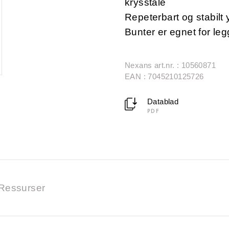
krysstale
Repeterbart og stabilt 
Bunter er egnet for leg
Nexans art.nr. : 10560871
EAN : 7045210125726
Datablad
PDF
Ressurser