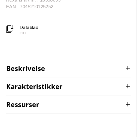
EAN : 7045210125252
Datablad
PDF
Beskrivelse
Karakteristikker
Ressurser