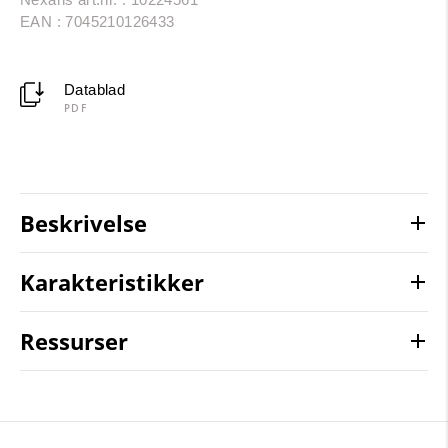
EAN : 7045210126433
Datablad
PDF
Beskrivelse
Karakteristikker
Ressurser