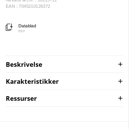
EAN : 7045210126372
Datablad
PDF
Beskrivelse
Karakteristikker
Ressurser