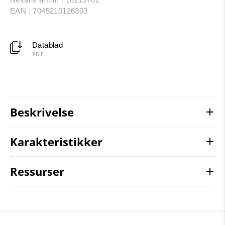
EAN : 7045210126303
Datablad
PDF
Beskrivelse
Karakteristikker
Ressurser