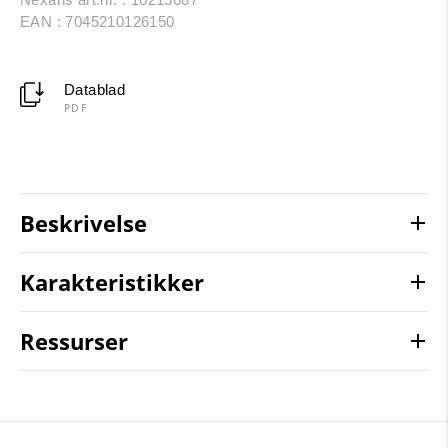
EAN : 7045210126150
Datablad
PDF
Beskrivelse
Karakteristikker
Ressurser