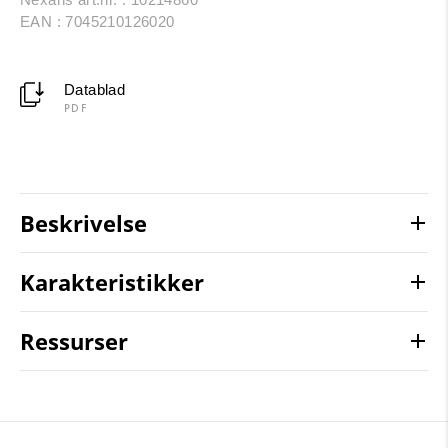
EAN : 7045210126020
Datablad
PDF
Beskrivelse
Karakteristikker
Ressurser