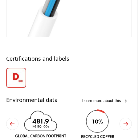
Certifications and labels
Environmental data
Learn more about this
481.9
10%
KG EQ. CO
2
MANUFA
GLOBAL CARBON FOOTPRINT
RECYCLED COPPER