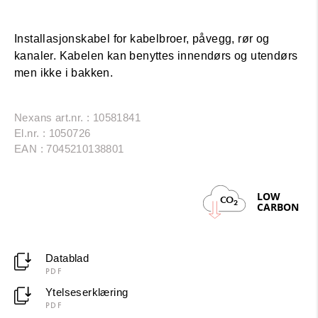
LA
Installasjonskabel for kabelbroer, påvegg, rør og
kanaler. Kabelen kan benyttes innendørs og utendørs
men ikke i bakken.
Nexans art.nr. : 10581841
El.nr. : 1050726
EAN : 7045210138801
LOW
CO
2
CARBON
Datablad
PDF
Ytelseserklæring
PDF