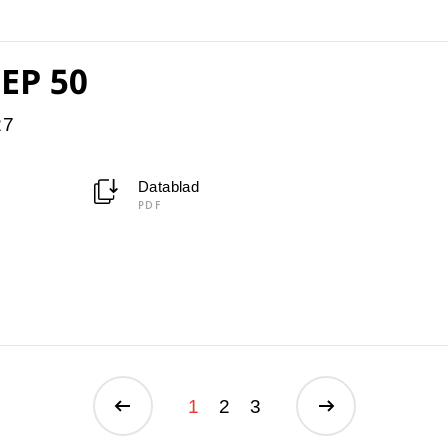
 EP 50
27
Datablad
PDF
1
2
3