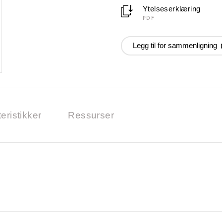
Ytelseserklæring
PDF
Legg til for sammenligning
eristikker
Ressurser