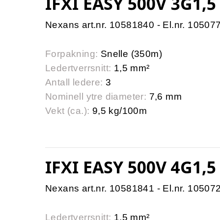
IFXI EASY 500V 3G1,
Nexans art.nr. 10581840 - El.nr. 10507
Forpakning:
Snelle (350m)
Ledertverrsnitt:
1,5 mm²
Antall ledere:
3
Nominell ytre diameter:
7,6 mm
Vekt (ca.):
9,5 kg/100m
IFXI EASY 500V 4G1,5
Nexans art.nr. 10581841 - El.nr. 10507
Ledertverrsnitt:
1,5 mm²