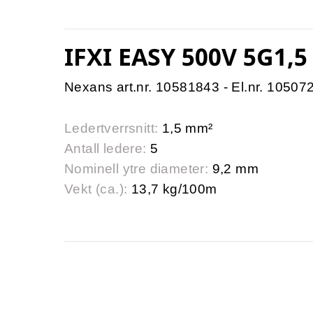
IFXI EASY 500V 5G1,5
Nexans art.nr. 10581843 - El.nr. 10507
Ledertverrsnitt:
1,5 mm²
Antall ledere:
5
Nominell ytre diameter:
9,2 mm
Vekt (ca.):
13,7 kg/100m