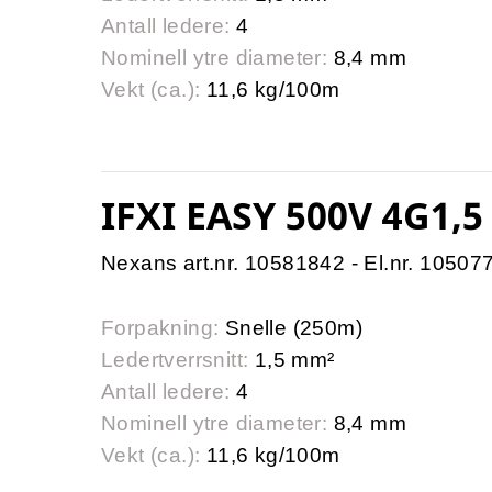
Antall ledere:
4
Nominell ytre diameter:
8,4 mm
Vekt (ca.):
11,6 kg/100m
IFXI EASY 500V 4G1,
Nexans art.nr. 10581842 - El.nr. 10507
Forpakning:
Snelle (250m)
Ledertverrsnitt:
1,5 mm²
Antall ledere:
4
Nominell ytre diameter:
8,4 mm
Vekt (ca.):
11,6 kg/100m