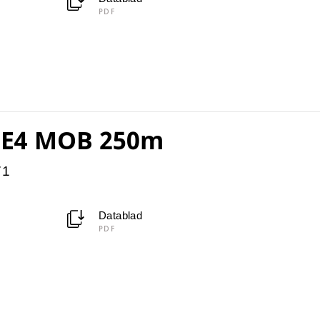
PDF
5 E4 MOB 250m
71
Datablad
PDF