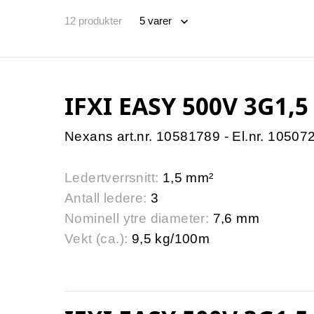
12
produkter
IFXI EASY 500V 3G1,5
Nexans art.nr. 10581789 - El.nr. 10507
Ledertverrsnitt:
1,5 mm²
Antall ledere:
3
Nominell ytre diameter:
7,6 mm
Vekt (ca.):
9,5 kg/100m