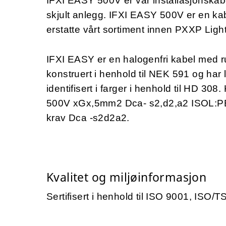
IFXI EASY 500V er vår installasjonskabe
skjult anlegg. IFXI EASY 500V er en k
erstatte vårt sortiment innen PXXP Lig
IFXI EASY er en halogenfri kabel med r
konstruert i henhold til NEK 591 og har 
identifisert i farger i henhold til HD 3
500V xGx,5mm2 Dca- s2,d2,a2 ISOL:PE 
krav Dca -s2d2a2.
Kvalitet og miljøinformasjon
Sertifisert i henhold til ISO 9001, ISO