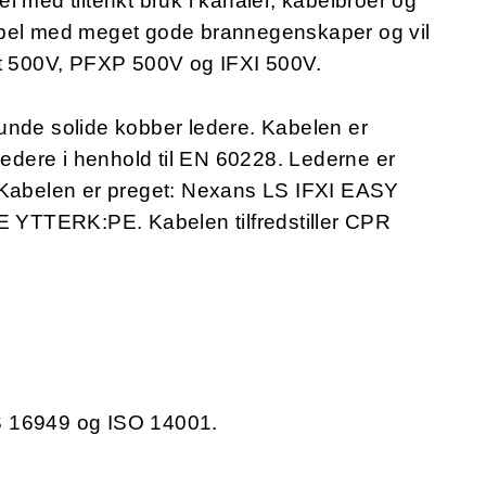
l med tiltenkt bruk i kanaler, kabelbroer og
abel med meget gode brannegenskaper og vil
ht 500V, PFXP 500V og IFXI 500V.
unde solide kobber ledere. Kabelen er
ledere i henhold til EN 60228. Lederne er
08. Kabelen er preget: Nexans LS IFXI EASY
YTTERK:PE. Kabelen tilfredstiller CPR
/TS 16949 og ISO 14001.