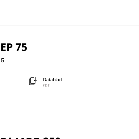
 EP 75
25
Datablad
PDF