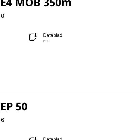
5 E4 MOB 350m
70
Datablad
PDF
 EP 50
26
Datablad