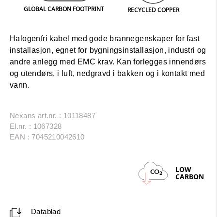
GLOBAL CARBON FOOTPRINT
RECYCLED COPPER
Halogenfri kabel med gode brannegenskaper for fast
installasjon, egnet for bygningsinstallasjon, industri og
andre anlegg med EMC krav. Kan forlegges innendørs
og utendørs, i luft, nedgravd i bakken og i kontakt med
vann.
Nexans art.nr. : 10118487
El.nr. : 1067328
EAN : 7045210042610
LOW
CO
2
CARBON
Datablad