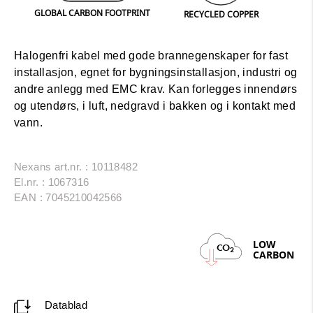
M
GLOBAL CARBON FOOTPRINT
RECYCLED COPPER
Halogenfri kabel med gode brannegenskaper for fast
installasjon, egnet for bygningsinstallasjon, industri og
andre anlegg med EMC krav. Kan forlegges innendørs
og utendørs, i luft, nedgravd i bakken og i kontakt med
vann.
Nexans art.nr. : 10118482
El.nr. : 1067316
EAN : 7045210042566
LOW
CO
2
CARBON
Datablad