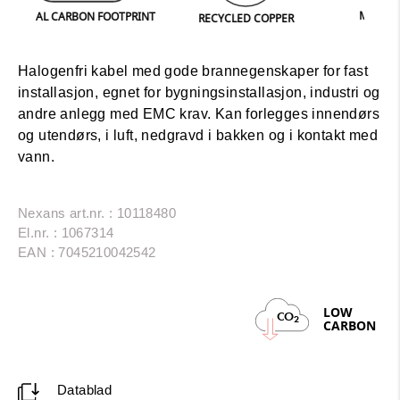
MANUFACTURED
L CARBON FOOTPRINT
RECYCLED COPPER
LANGHUS
Halogenfri kabel med gode brannegenskaper for fast
installasjon, egnet for bygningsinstallasjon, industri og
andre anlegg med EMC krav. Kan forlegges innendørs
og utendørs, i luft, nedgravd i bakken og i kontakt med
vann.
Nexans art.nr. : 10118480
El.nr. : 1067314
EAN : 7045210042542
LOW
CO
2
CARBON
Datablad