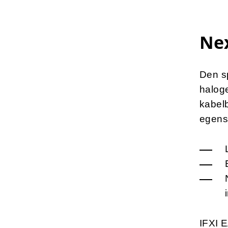
Nex
Den sp
haloge
kabelb
egens
IFXI E