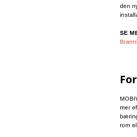
den n
instal
SE M
Brann
Fo
MOBIW
mer ef
bæring
rom el