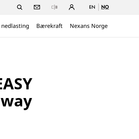
EN
NO
Close
 nedlasting
Bærekraft
Nexans Norge
EASY
iway