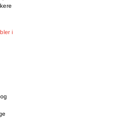
kere
ler i
 og
nge