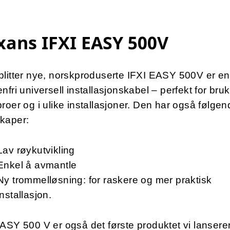
ans IFXI EASY 500V
litter nye, norskproduserte IFXI EASY 500V er en
nfri universell installasjonskabel – perfekt for bru
roer og i ulike installasjoner. Den har også følgen
kaper:
Lav røykutvikling
Enkel å avmantle
Ny trommelløsning: for raskere og mer praktisk
installasjon.
ASY 500 V er også det første produktet vi lansere