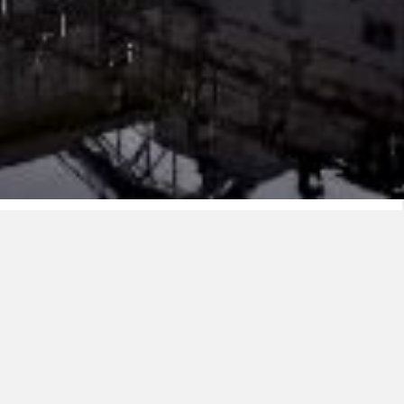
Bakgrunn:
Nexans har implementert en egen sertifisering av sine
fabrikker, EHP (Environment Highly Protected) som et
tillegg til eksterne sertifiseringer som for eksempel
ISO. Dette er et godt verktøy for oss som globalt
konsern, og det hjelper oss med å jobbe videre for å
styrke og utfordre våre bærekraftsmål.