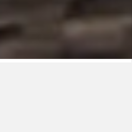
CO₂e
-50%
SAMMENLIKNET MED TFXP
≥ 30%
MINST 30% GJENBRUKT MATERIALE I KAPPEN