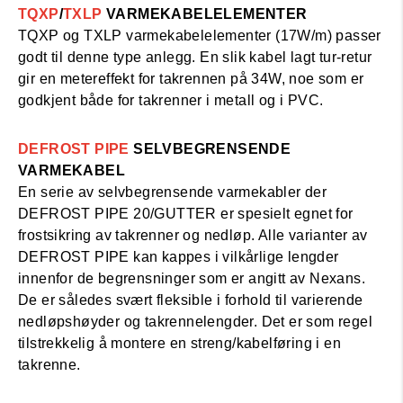
TQXP
/
TXLP
VARMEKABELELEMENTER
TQXP og TXLP varmekabelelementer (17W/m) passer
godt til denne type anlegg. En slik kabel lagt tur-retur
gir en metereffekt for takrennen på 34W, noe som er
godkjent både for takrenner i metall og i PVC.
DEFROST PIPE
SELVBEGRENSENDE
VARMEKABEL
En serie av selvbegrensende varmekabler der
DEFROST PIPE 20/GUTTER er spesielt egnet for
frostsikring av takrenner og nedløp. Alle varianter av
DEFROST PIPE kan kappes i vilkårlige lengder
innenfor de begrensninger som er angitt av Nexans.
De er således svært fleksible i forhold til varierende
nedløpshøyder og takrennelengder. Det er som regel
tilstrekkelig å montere en streng/kabelføring i en
takrenne.