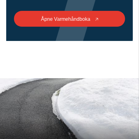
Åpne Varmehåndboka
🡥