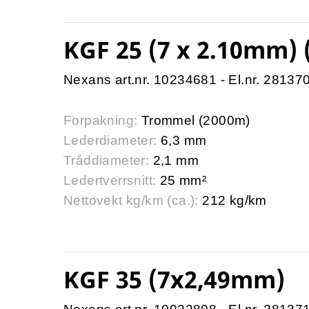
KGF 25 (7 x 2.10mm)
Nexans art.nr. 10234681 - El.nr. 28137
Forpakning:
Trommel (2000m)
Lederdiameter:
6,3 mm
Tråddiameter:
2,1 mm
Ledertverrsnitt:
25 mm²
Nettovekt kg/km (ca.):
212 kg/km
KGF 35 (7x2,49mm)