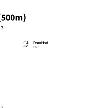
 (500m)
03
Datablad
PDF