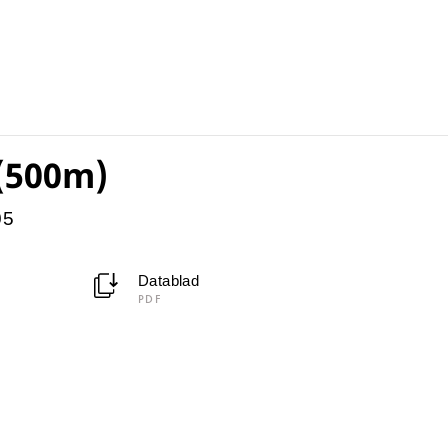
 (500m)
05
Datablad
PDF