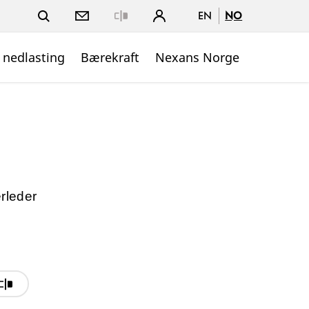
EN
NO
Close
 nedlasting
Bærekraft
Nexans Norge
erleder