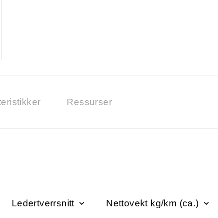
eristikker
Ressurser
Ledertverrsnitt
Nettovekt kg/km (ca.)