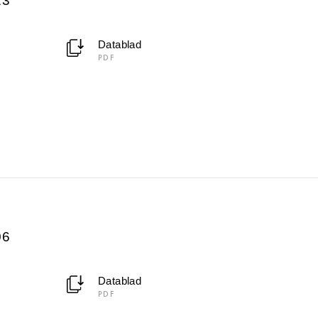
13
Datablad
PDF
06
Datablad
PDF