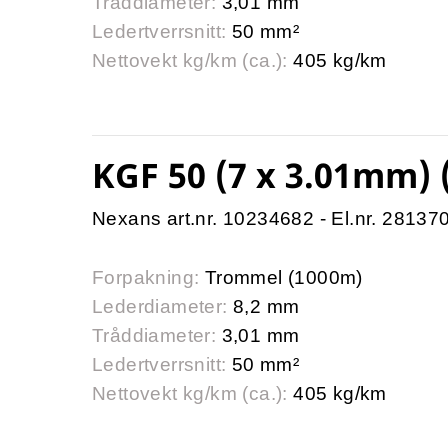
Tråddiameter:
3,01 mm
Ledertverrsnitt:
50 mm²
Nettovekt kg/km (ca.):
405 kg/km
KGF 50 (7 x 3.01mm)
Nexans art.nr. 10234682 - El.nr. 28137
Forpakning:
Trommel (1000m)
Lederdiameter:
8,2 mm
Tråddiameter:
3,01 mm
Ledertverrsnitt:
50 mm²
Nettovekt kg/km (ca.):
405 kg/km