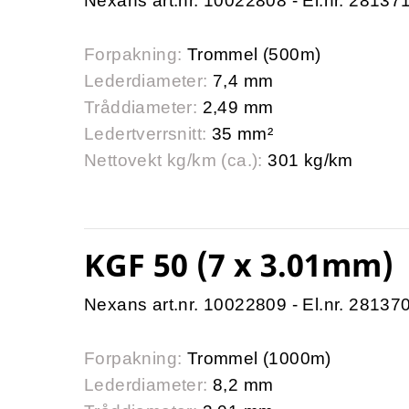
Nexans art.nr. 10022808 - El.nr. 28137
Forpakning:
Trommel (500m)
Lederdiameter:
7,4 mm
Tråddiameter:
2,49 mm
Ledertverrsnitt:
35 mm²
Nettovekt kg/km (ca.):
301 kg/km
KGF 50 (7 x 3.01mm)
Nexans art.nr. 10022809 - El.nr. 28137
Forpakning:
Trommel (1000m)
Lederdiameter:
8,2 mm