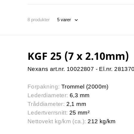
8
produkter
KGF 25 (7 x 2.10mm)
Nexans art.nr. 10022807 - El.nr. 28137
Forpakning:
Trommel (2000m)
Lederdiameter:
6,3 mm
Tråddiameter:
2,1 mm
Ledertverrsnitt:
25 mm²
Nettovekt kg/km (ca.):
212 kg/km