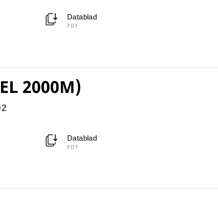
Datablad
PDF
EL 2000M)
02
Datablad
PDF