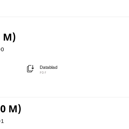
 M)
00
Datablad
PDF
0 M)
01