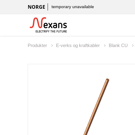
NORGE
temporary unavailable
Produkter
E-verks og kraftkabler
Blank CU