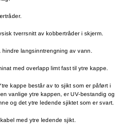
rtråder.
fysisk tverrsnitt av kobbertråder i skjerm.
å hindre langsinntrengning av vann.
nat med overlapp limt fast til ytre kappe.
re kappe består av to sjikt som er påført i
den vanlige ytre kappen, er UV-bestandig og
enne og det ytre ledende sjiktet som er svart.
kabel med ytre ledende sjikt.