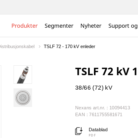
Produkter
Segmenter
Nyheter
Support og
Distribusjonskabel
TSLF 72 - 170 kV enleder
TSLF 72 kV 
38/66 (72) kV
Nexans art.nr. : 10094413
EAN : 7611755581671
Datablad
PDF