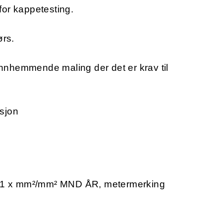
 for kappetesting.
ørs.
nhemmende maling der det er krav til
sjon
 x mm²/mm² MND ÅR, metermerking