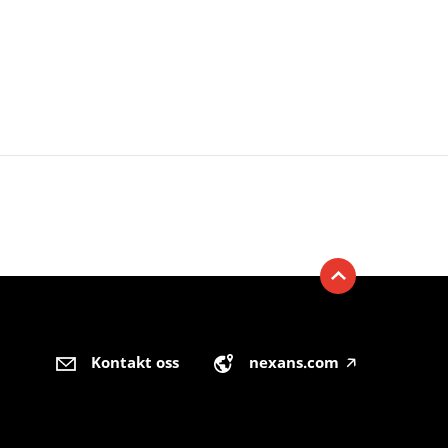
Kontakt oss
nexans.com
🡥