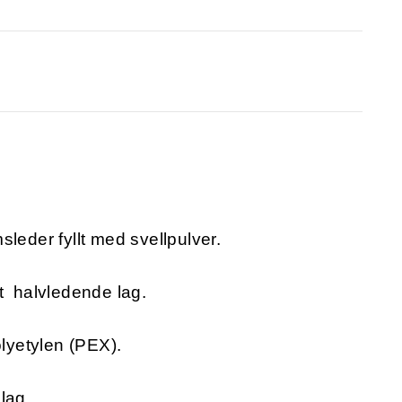
leder fyllt med svellpulver.
t halvledende lag.
olyetylen (PEX).
lag.