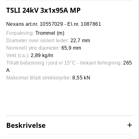
TSLI 24kV 3x1x95A MP
Nexans art.nr. 10557029 - El.nr. 1087861
Forpakning:
Trommel (m)
Diameter over isolert leder:
22,7 mm
Nominell ytre diameter:
65,9 mm
Vekt (ca.):
2,89 kg/m
Tillatt belastning i jord v/ 15°C - trekant forlegning:
265
A
Maksimal tillatt strekkstyrke:
8,55 kN
Beskrivelse