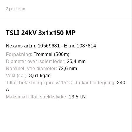
2
produkter
TSLI 24kV 3x1x150 MP
Nexans art.nr. 10569681 - El.nr. 1087814
Forpakning:
Trommel (500m)
Diameter over isolert leder:
25,4 mm
Nominell ytre diameter:
72,6 mm
Vekt (ca.):
3,61 kg/m
Tillatt belastning i jord v/ 15°C - trekant forlegning:
340
A
Maksimal tillatt strekkstyrke:
13,5 kN