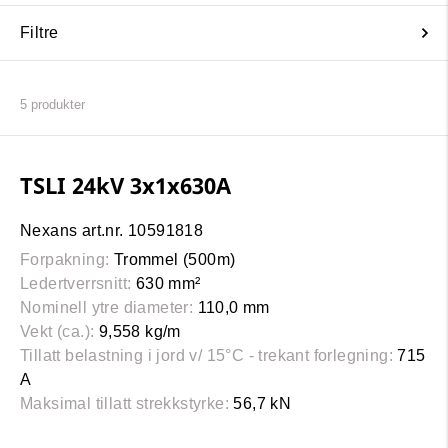
Filtre
5
produkter
TSLI 24kV 3x1x630A
Nexans art.nr. 10591818
Forpakning:
Trommel (500m)
Ledertverrsnitt:
630 mm²
Nominell ytre diameter:
110,0 mm
Vekt (ca.):
9,558 kg/m
Tillatt belastning i jord v/ 15°C - trekant forlegning:
715
A
Maksimal tillatt strekkstyrke:
56,7 kN