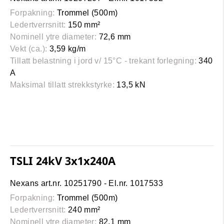
Forpakning:
Trommel (500m)
Ledertverrsnitt:
150 mm²
Nominell ytre diameter:
72,6 mm
Vekt (ca.):
3,59 kg/m
Tillatt belastning i jord v/ 15°C - trekant forlegning:
340
A
Maksimal tillatt strekkstyrke:
13,5 kN
TSLI 24kV 3x1x240A
Nexans art.nr. 10251790 - El.nr. 1017533
Forpakning:
Trommel (500m)
Ledertverrsnitt:
240 mm²
Nominell ytre diameter:
82,1 mm