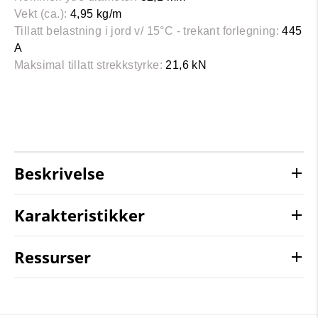
Vekt (ca.):
4,95 kg/m
Tillatt belastning i jord v/ 15°C - trekant forlegning:
445
A
Maksimal tillatt strekkstyrke:
21,6 kN
Beskrivelse
Karakteristikker
Ressurser