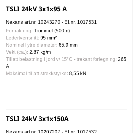
TSLI 24kV 3x1x95 A
Nexans art.nr. 10243270 - El.nr. 1017531
Forpakning:
Trommel (500m)
Ledertverrsnitt:
95 mm²
Nominell ytre diameter:
65,9 mm
Vekt (ca.):
2,87 kg/m
Tillatt belastning i jord v/ 15°C - trekant forlegning:
265
A
Maksimal tillatt strekkstyrke:
8,55 kN
TSLI 24kV 3x1x150A
Nexans art.nr. 10207207 - El.nr. 1017532