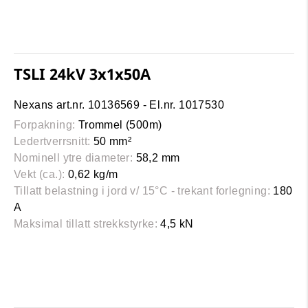
TSLI 24kV 3x1x50A
Nexans art.nr. 10136569 - El.nr. 1017530
Forpakning:
Trommel (500m)
Ledertverrsnitt:
50 mm²
Nominell ytre diameter:
58,2 mm
Vekt (ca.):
0,62 kg/m
Tillatt belastning i jord v/ 15°C - trekant forlegning:
180
A
Maksimal tillatt strekkstyrke:
4,5 kN