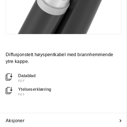
Diffusjonstett høyspentkabel med brannhemmende
ytre kappe.
Datablad
PDF
Ytelseserklæring
PDF
Aksjoner