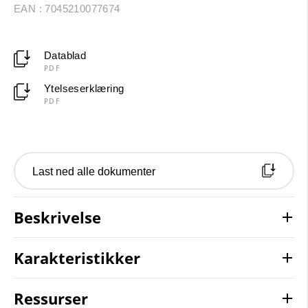
EAN : 7045210077674
Datablad
PDF
Ytelseserklæring
PDF
Last ned alle dokumenter
Beskrivelse
Karakteristikker
Ressurser