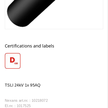
Certifications and labels
TSLI 24kV 1x 95AQ
Nexans art.nr. : 10218072
El.nr. : 1017525