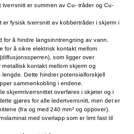
 tverrsnitt er summen av Cu- tråder og Cu-
t er fysisk tverrsnitt av kobbertråder i skjerm i
 for å hindre langsinntrengning av vann.
 for å sikre elektrisk kontakt mellom
diffusjonssperren), som ligger over
r metallisk kontakt mellom skjerm og
lengde. Dette hindrer potensialforskjell
ipper sammenkobling i endene.
ale skjermtverrsnittet overføres i skjøter og i
ette gjøres for alle ledertverrsnitt, men det er
rsnittene (fra og med 240 mm² og oppover).
mslaminat med overlapp som er limt fast til