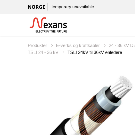
NORGE
temporary unavailable
Produkter
E-verks og kraftkabler
24 - 36 kV D
TSLI 24 - 36 kV
TSLI 24kV til 36kV enledere