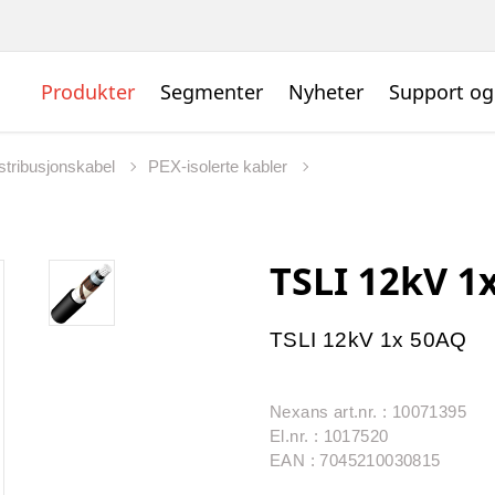
Produkter
Segmenter
Nyheter
Support og
istribusjonskabel
PEX-isolerte kabler
TSLI 12kV 1
TSLI 12kV 1x 50AQ
Nexans art.nr. : 10071395
El.nr. : 1017520
EAN : 7045210030815