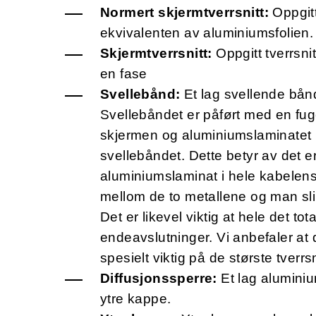
Normert skjermtverrsnitt:
Oppgitt
ekvivalenten av aluminiumsfolien.
Skjermtverrsnitt:
Oppgitt tverrsnit
en fase
Svellebånd:
Et lag svellende bånd
Svellebåndet er påført med en fuge
skjermen og aluminiumslaminatet (
svellebåndet. Dette betyr av det e
aluminiumslaminat i hele kabelens 
mellom de to metallene og man sl
Det er likevel viktig at hele det tot
endeavslutninger. Vi anbefaler at d
spesielt viktig på de største tver
Diffusjonssperre:
Et lag aluminiu
ytre kappe.