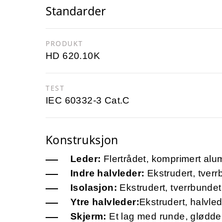
Standarder
PRODUKT
HD 620.10K
TEST
IEC 60332-3 Cat.C
Konstruksjon
Leder:
Flertrådet, komprimert alum
Indre halvleder:
Ekstrudert, tver
Isolasjon:
Ekstrudert, tverrbundet
Ytre halvleder:
Ekstrudert, halvle
Skjerm:
Et lag med runde, glødde