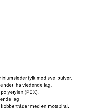
iniumsleder fyllt med svellpulver
.
rbundet halvledende lag.
 polyetylen (PEX).
dende lag
 kobbertråder med en motspiral.