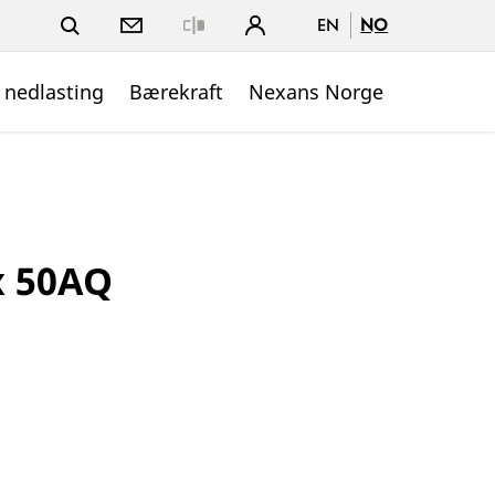
EN
NO
Close
 nedlasting
Bærekraft
Nexans Norge
x 50AQ