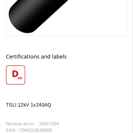
Certifications and labels
TSLI 12kV 1x240AQ
Nexans art.nr. : 10071394
EAN : 7045210030808