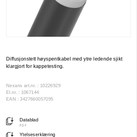
Diffusjonstett høyspentkabel med ytre ledende sjikt
klargjort for kappetesting.
Nexans art.nr. : 10226929
El.nr. : 1067144
EAN : 3427660057095
Datablad
PDF
Ytelseserklæring