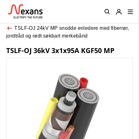
Close
TSLF-OJ 24kV MP snodde enledere med fiberrør,
jordtråd og rødt søkbart merkebånd
TSLF-OJ 36kV 3x1x95A KGF50 MP