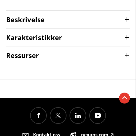
Beskrivelse
Karakteristikker
Ressurser
Kontakt oss
nexans.com
🡥