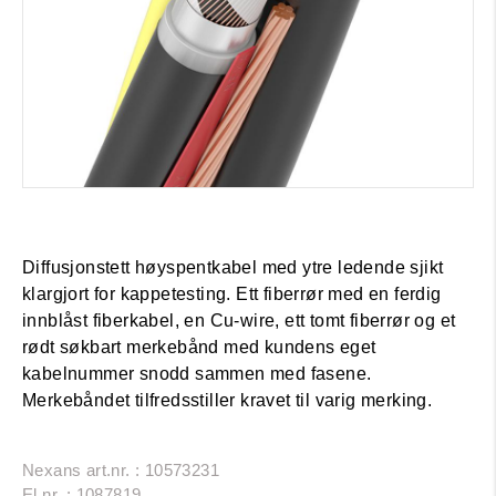
Diffusjonstett høyspentkabel med ytre ledende sjikt
klargjort for kappetesting. Ett fiberrør med en ferdig
innblåst fiberkabel, en Cu-wire, ett tomt fiberrør og et
rødt søkbart merkebånd med kundens eget
kabelnummer snodd sammen med fasene.
Merkebåndet tilfredsstiller kravet til varig merking.
Nexans art.nr. : 10573231
El.nr. : 1087819