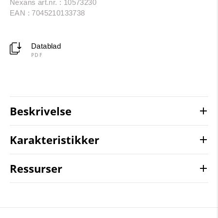
Nexans art.nr. : 10573230
EAN : 7045210133738
Datablad
PDF
Beskrivelse
Karakteristikker
Ressurser