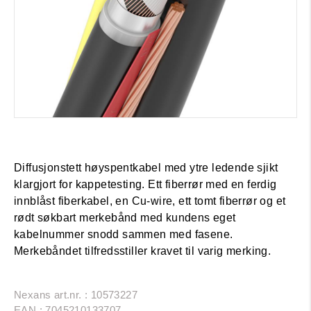
Diffusjonstett høyspentkabel med ytre ledende sjikt
klargjort for kappetesting. Ett fiberrør med en ferdig
innblåst fiberkabel, en Cu-wire, ett tomt fiberrør og et
rødt søkbart merkebånd med kundens eget
kabelnummer snodd sammen med fasene.
Merkebåndet tilfredsstiller kravet til varig merking.
Nexans art.nr. : 10573227
EAN : 7045210133707