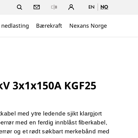
EN
NO
Close
 nedlasting
Bærekraft
Nexans Norge
kV 3x1x150A KGF25
kabel med ytre ledende sjikt klargjort
berrør med en ferdig innblåst fiberkabel,
iberrør og et rødt søkbart merkebånd med