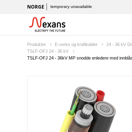
NORGE
temporary unavailable
Produkter
E-verks og kraftkabler
24 - 36 kV D
TSLF-OFJ 24 - 36 kV
TSLF-OFJ 24 - 36kV MP snodde enledere med innblåst 