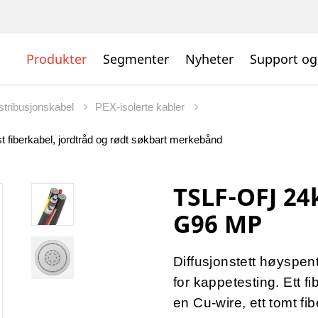
Produkter
Segmenter
Nyheter
Support og
istribusjonskabel
PEX-isolerte kabler
fiberkabel, jordtråd og rødt søkbart merkebånd
TSLF-OFJ 24
G96 MP
Diffusjonstett høyspent
for kappetesting. Ett fi
en Cu-wire, ett tomt f