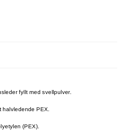
leder fyllt med svellpulver.
et halvledende PEX.
olyetylen (PEX).