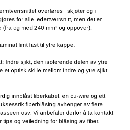
jermtverrsnittet overføres i skjøter og i
jøres for alle ledertverrsnitt, men det er
ene (fra og med 240 mm² og oppover).
minat limt fast til ytre kappe.
t: Indre sjikt, den isolerende delen av ytre
 et optisk skille mellom indre og ytre sjikt.
rdig innblåst fiberkabel, en cu-wire og ett
uksessrik fiberblåsing avhenger av flere
rasseen osv. Vi anbefaler derfor å ta kontakt
r tips og veiledning for blåsing av fiber.