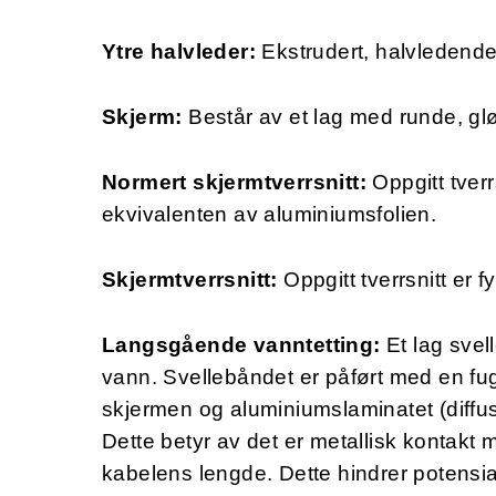
Ytre halvleder:
Ekstrudert, halvledend
Skjerm:
Består av et lag med runde, gl
Normert skjermtverrsnitt:
Oppgitt tver
ekvivalenten av aluminiumsfolien.
Skjermtverrsnitt:
Oppgitt tverrsnitt er f
Langsgående vanntetting:
Et lag svel
vann. Svellebåndet er påført med en fug
skjermen og aluminiumslaminatet (diffus
Dette betyr av det er metallisk kontakt
kabelens lengde. Dette hindrer potensia