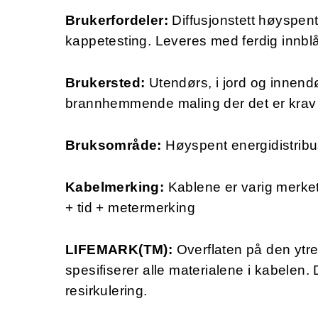
Brukerfordeler:
Diffusjonstett høyspentk
kappetesting. Leveres med ferdig innblå
Brukersted:
Utendørs, i jord og innen
brannhemmende maling der det er krav 
Bruksområde:
Høyspent energidistribu
Kabelmerking:
Kablene er varig merk
+ tid + metermerking
LIFEMARK(TM):
Overflaten på den ytr
spesifiserer alle materialene i kabelen.
resirkulering.