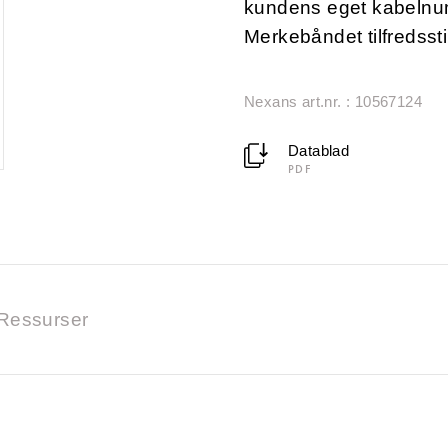
kundens eget kabeln
Merkebåndet tilfredsstil
Nexans art.nr. : 10567124
Datablad
PDF
Ressurser