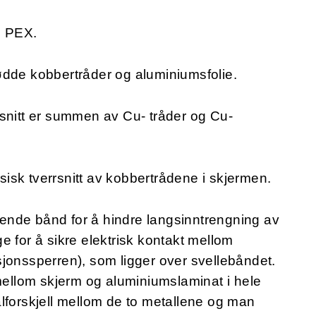
e PEX.
ødde kobbertråder og aluminiumsfolie.
rsnitt er summen av Cu- tråder og Cu-
ysisk tverrsnitt av kobbertrådene i skjermen.
lende bånd for å hindre langsinntrengning av
e for å sikre elektrisk kontakt mellom
jonssperren), som ligger over svellebåndet.
 mellom skjerm og aluminiumslaminat i hele
lforskjell mellom de to metallene og man