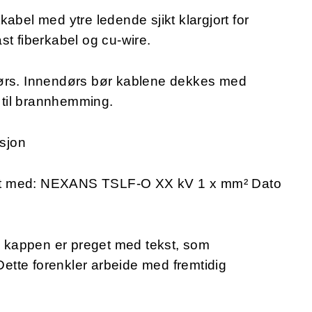
abel med ytre ledende sjikt klargjort for
st fiberkabel og cu-wire.
dørs. Innendørs bør kablene dekkes med
til brannhemming.
sjon
et med: NEXANS TSLF-O XX kV 1 x mm² Dato
e kappen er preget med tekst, som
 Dette forenkler arbeide med fremtidig