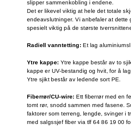
slipper sammenkobling i endene.
Det er likevel viktig at hele det totale sk
endeavslutninger. Vi anbefaler at dette g
spesielt viktig på de største tverrsnitt
Radiell vanntetting:
Et lag aluminiumsla
Ytre kappe:
Ytre kappe består av to sjik
kappe er UV-bestandig og hvit, for å lage
Ytre sjikt består av ledende sort PE.
Fiberrør/CU-wire:
Ett fiberrør med en fe
tomt rør, snodd sammen med fasene.
S
faktorer som terreng, lengde, svinger i t
med salgssjef fiber via tlf 64 86 19 00 fo