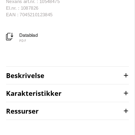
Nexans art.nr. : 10548475
El.nr. : 1087826
EAN : 7045210123845
Datablad
PDF
Beskrivelse
Karakteristikker
Ressurser