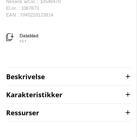
Nexans art.nr. : 10548470
El.nr. : 1087873
EAN : 7045210123814
Datablad
PDF
Beskrivelse
Karakteristikker
Ressurser